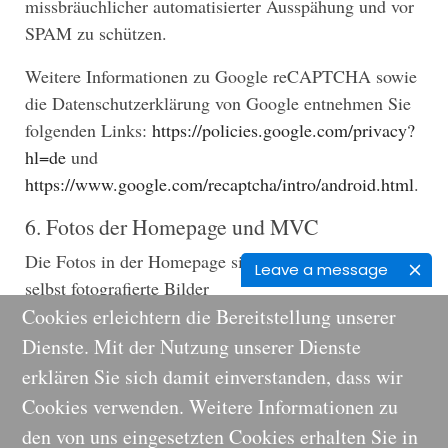
missbräuchlicher automatisierter Ausspähung und vor
SPAM zu schützen.
Weitere Informationen zu Google reCAPTCHA sowie
die Datenschutzerklärung von Google entnehmen Sie
folgenden Links:
https://policies.google.com/privacy?
hl=de
und
https://www.google.com/recaptcha/intro/android.html
.
6. Fotos der Homepage und MVC
Die Fotos in der Homepage sind von Fotolia.de und
Leave a message
selbst fotografierte Bilder
Um in der Homepage direkt zur Anfahrt zur Praxis zu
Cookies erleichtern die Bereitstellung unserer
kommen, ist die Internetseite Eigentum des MVC.
Dienste. Mit der Nutzung unserer Dienste
erklären Sie sich damit einverstanden, dass wir
Cookies verwenden. Weitere Informationen zu
den von uns eingesetzten Cookies erhalten Sie in